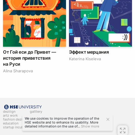
От Гой еси до Привет —
Эффект мерцания
история приветствия
Katerina Kiseleva
на Руси
Alina Sharapova
deziiign
gallllery
artz work
gallllery.art
We use cookies to improve the operation of the
fashion deziiign
kiiids.art
HSE website and to enhance its usability. More
education
detailed information on the use of...
Show more
startup incubator