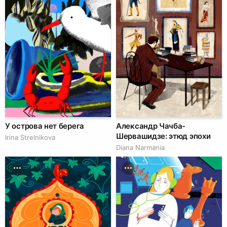
У острова нет берега
Александр Чачба-
Шервашидзе: этюд эпохи
Irina Strelnikova
Diana Narmania