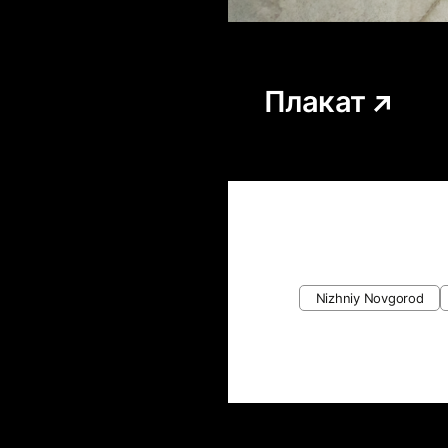
Плакат
Nizhniy Novgorod