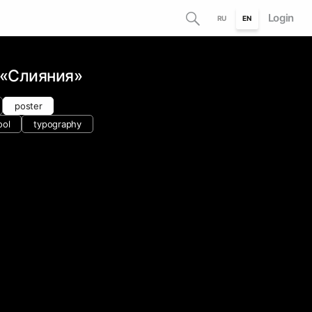
Login
RU
EN
 «Слияния»
poster
ool
typography