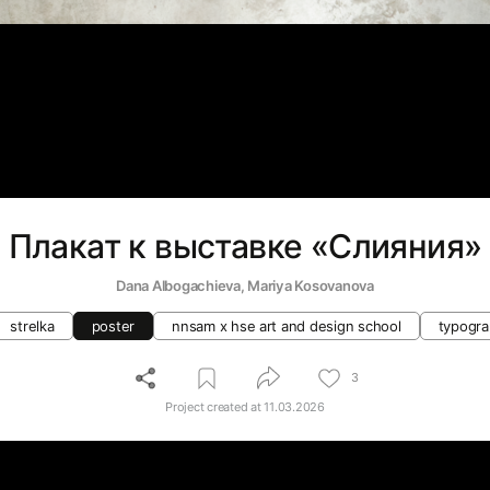
Плакат к выставке «Слияния»
Dana Albogachieva
, 
Mariya Kosovanova
strelka
poster
nnsam x hse art and design school
typogr
3
Project created at
11.03.2026