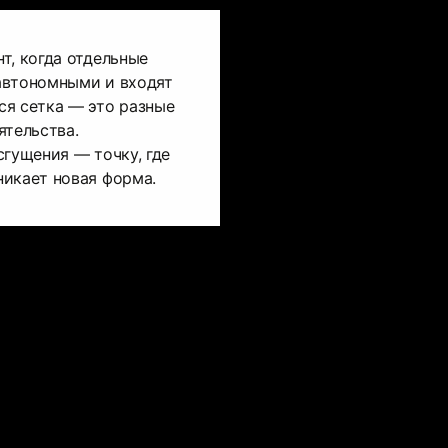
т, когда отдельные
автономными и входят
ся сетка — это разные
ятельства.
сгущения — точку, где
никает новая форма.