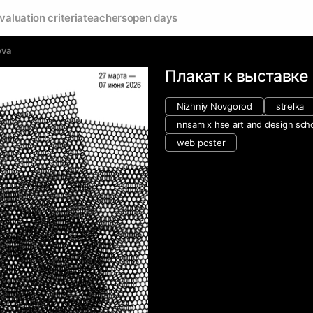
valuation criteria
teachers
open days
ova
Плакат к выставке
Nizhniy Novgorod
strelka
nnsam x hse art and design sch
web poster