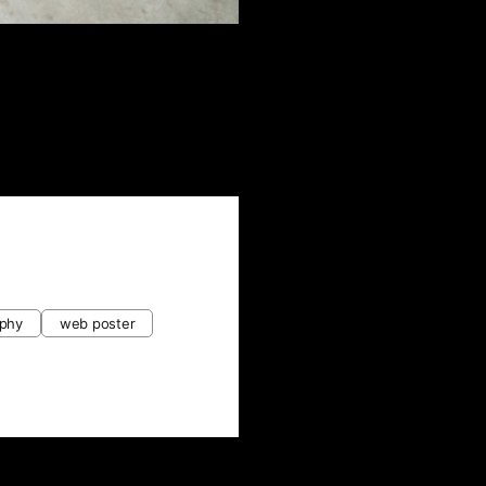
aphy
web poster