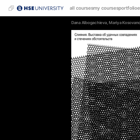
all courses
my courses
portfolio
e
Dana Albogachieva
, 
Mariya Kosovan