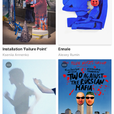
Installation ‘Failure Point’
Ennale
Kseniia Аnnenko
Аlexey Rumin