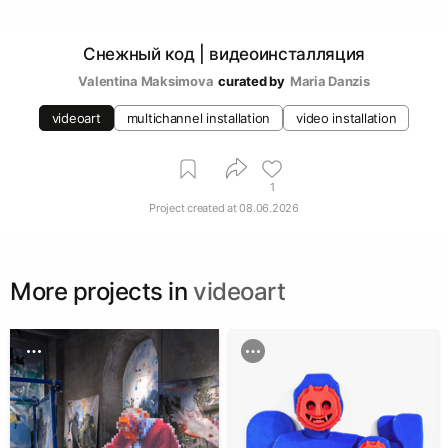
Снежный код | видеоинсталляция
Valentina Maksimova
curated by
Maria Danzis
videoart
multichannel installation
video installation
1
Project created at
08.06.2026
More projects in
videoart