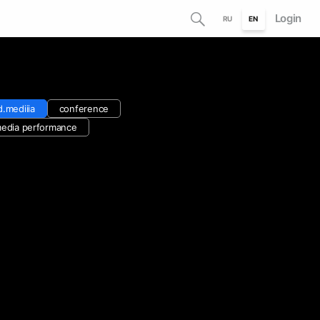
Login
RU
EN
.mediiia
conference
media performance