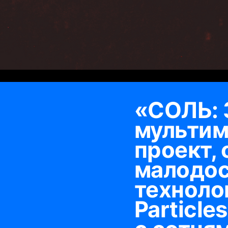
«СОЛЬ:
мультим
проект,
малодос
техноло
Particle