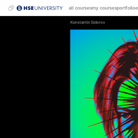
all courses
my courses
portfolio
e
Konstantin Sidorov