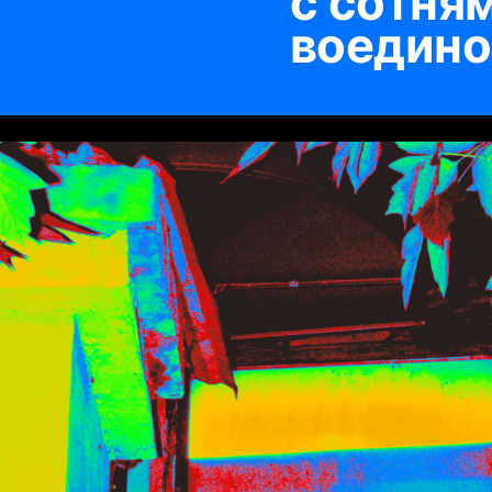
с сотня
воедино