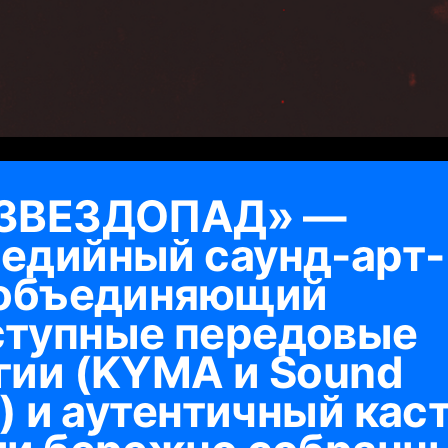
 ЗВЕЗДОПАД» —
едийный саунд-арт-
 объединяющий
тупные передовые
гии (KYMA и Sound
s) и аутентичный кас