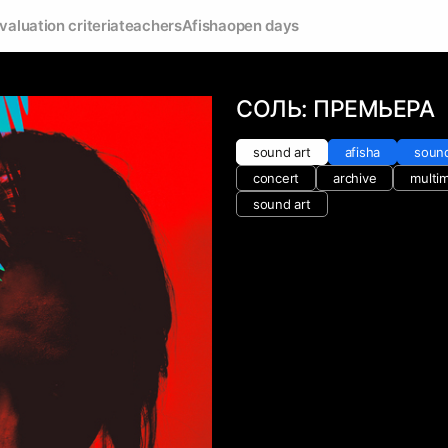
valuation criteria
teachers
Afisha
open days
СОЛЬ: ПРЕМЬЕРА
sound art
afisha
sound
concert
archive
multi
sound art