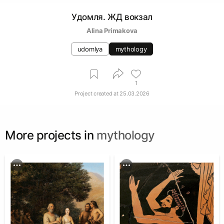
Удомля. ЖД вокзал
Alina Primakova
udomlya
mythology
1
Project created at
25.03.2026
More projects in
mythology