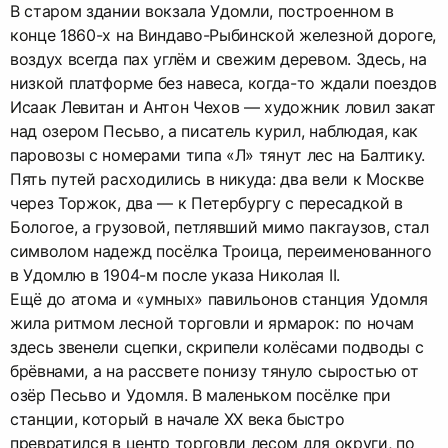
В старом здании вокзала Удомли, построенном в
конце 1860-х на Виндаво-Рыбинской железной дороге,
воздух всегда пах углём и свежим деревом. Здесь, на
низкой платформе без навеса, когда-то ждали поездов
Исаак Левитан и Антон Чехов — художник ловил закат
над озером Песьво, а писатель курил, наблюдая, как
паровозы с номерами типа «Л» тянут лес на Балтику.
Пять путей расходились в никуда: два вели к Москве
через Торжок, два — к Петербургу с пересадкой в
Бологое, а грузовой, петлявший мимо пакгаузов, стал
символом надежд посёлка Троица, переименованного
в Удомлю в 1904-м после указа Николая II.
Ещё до атома и «умных» павильонов станция Удомля
жила ритмом лесной торговли и ярмарок: по ночам
здесь звенели сцепки, скрипели колёсами подводы с
брёвнами, а на рассвете понизу тянуло сыростью от
озёр Песьво и Удомля. В маленьком посёлке при
станции, который в начале XX века быстро
превратился в центр торговли лесом для округи, по