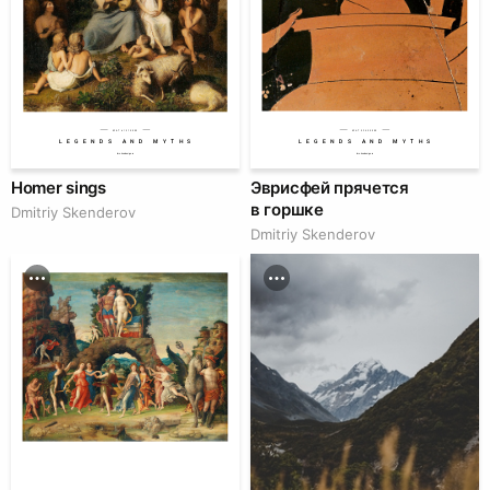
№AT 61310000
№AT 52430000
LEGENDS AND MYTHS
LEGENDS AND MYTHS
lms.hsedesign.ru
lms.hsedesign.ru
Homer sings
Эврисфей прячется
в горшке
Dmitriy Skenderov
Dmitriy Skenderov