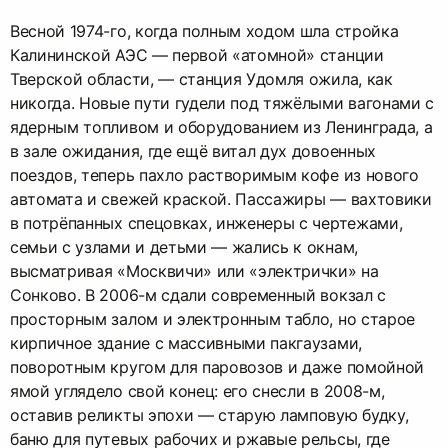
Весной 1974-го, когда полным ходом шла стройка
Калининской АЭС — первой «атомной» станции
Тверской области, — станция Удомля ожила, как
никогда. Новые пути гудели под тяжёлыми вагонами с
ядерным топливом и оборудованием из Ленинграда, а
в зале ожидания, где ещё витал дух довоенных
поездов, теперь пахло растворимым кофе из нового
автомата и свежей краской. Пассажиры — вахтовики
в потрёпанных спецовках, инженеры с чертежами,
семьи с узлами и детьми — жались к окнам,
высматривая «Москвичи» или «электрички» на
Сонково. В 2006-м сдали современный вокзал с
просторным залом и электронным табло, но старое
кирпичное здание с массивными пакгаузами,
поворотным кругом для паровозов и даже помойной
ямой углядело свой конец: его снесли в 2008-м,
оставив реликты эпохи — старую ламповую будку,
баню для путевых рабочих и ржавые рельсы, где