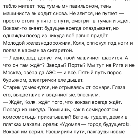
табло мигает под «умным» павильоном, тень
машиниста выходит снова. Не злится, не пугает —
просто стоит у пятого пути, смотрит в туман и ждёт.
Вокзал-то знает: будущее всегда опаздывает, но
однажды поезд из никуда всё равно придёт.
Молодой железнодорожник, Коля, сплюнул под ноги и
полез в карман за сигаретой.
— Ладно, дед, допустим, твой машинист шарится. А
что он там ждёт? Заводы? Порты? Мы тут не Рига и не
Москва, озёра да АЭС — и всё. Пятый путь порос
бурьяном, электрички еле дышат.
Старик усмехнулся, не отрываясь от фонаря. Глаза
его, выцветшие и водянистые, блеснули.
— Ждёт, Коля, ждёт того, что вокзал всегда ждёт.
Поезда из никуда. Помнишь, как в семидесятом
комсомольцы прикатывали? Вагоны гудели, девки в
платках махали, орали: «Удомля — город будущего!».
Вокзал им верил. Расширили пути, пакгаузы новые