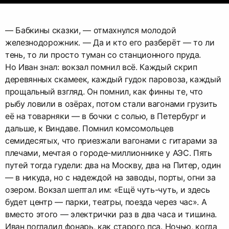
— Бабкины сказки, — отмахнулся молодой
железнодорожник. — Да и кто его разберёт — то ли
тень, то ли просто туман со станционного пруда.
Но Иван знал: вокзал помнил всё. Каждый скрип
деревянных скамеек, каждый гудок паровоза, каждый
прощальный взгляд. Он помнил, как финны те, что
рыбу ловили в озёрах, потом стали вагонами грузить
её на товарняки — в бочки с солью, в Петербург и
дальше, к Виндаве. Помнил комсомольцев
семидесятых, что приезжали вагонами с гитарами за
плечами, мечтая о городе-миллионнике у АЭС. Пять
путей тогда гудели: два на Москву, два на Питер, один
— в никуда, но с надеждой на заводы, порты, огни за
озером. Вокзал шептал им: «Ещё чуть-чуть, и здесь
будет центр — парки, театры, поезда через час». А
вместо этого — электрички раз в два часа и тишина.
Иван погладил фонарь, как старого пса. Ночью, когда