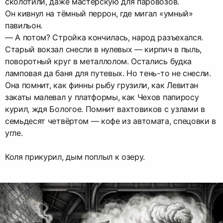
сколотили, даже мастерскую для паровозов.
Он кивнул на тёмный перрон, где мигал «умный»
павильон.
— А потом? Стройка кончилась, народ разъехался.
Старый вокзал снесли в нулевых — кирпич в пыль,
поворотный круг в металлолом. Остались будка
ламповая да баня для путевых. Но тень-то не снесли.
Она помнит, как финны рыбу грузили, как Левитан
закаты малевал у платформы, как Чехов папиросу
курил, ждя Бологое. Помнит вахтовиков с узлами в
семьдесят четвёртом — кофе из автомата, спецовки в
угле.
Коля прикурил, дым поплыл к озеру.