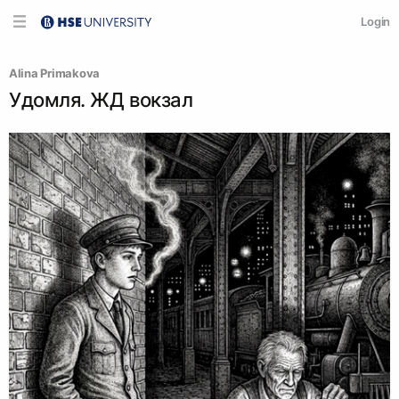
Login
Alina Primakova
Удомля. ЖД вокзал