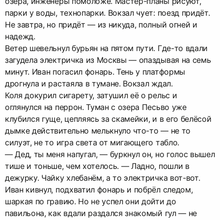
озёра, инженеры помоложе. Мастер-планы рисуют,
парки у воды, технопарки. Вокзал чует: поезд придёт.
Не завтра, но придёт — из никуда, полный огней и
надежд.
Ветер шевельнул бурьян на пятом пути. Где-то вдали
загудела электричка из Москвы — опаздывая на семь
минут. Иван погасил фонарь. Тень у платформы
дрогнула и растаяла в тумане. Вокзал ждал.
Коля докурил сигарету, затушил её о рельс и
оглянулся на перрон. Туман с озера Песьво уже
клубился гуще, цепляясь за скамейки, и в его белёсой
дымке действительно мелькнуло что-то — не то
силуэт, не то игра света от мигающего табло.
— Дед, ты меня напугал, — буркнул он, но голос вышел
тише и тоньше, чем хотелось. — Ладно, пошли в
дежурку. Чайку хлебанём, а то электричка вот-вот.
Иван кивнул, подхватил фонарь и побрёл следом,
шаркая по гравию. Но не успел они дойти до
павильона, как вдали раздался знакомый гул — не