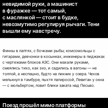
невидимой руки, а машинист
в фуражке — тот самый,
с маслянкой — стоит в будке,
невозмутимо регулируя рычаги. Тени
вышли ему навстречу.
Финны в лаптях, с бочками рыбы; комсомольцы с
гитарами, девчонки в косынках, инженеры в пиджаках
с чертежами блоков АЭС. Они махали руками,
смеялись тихо, как эхо, и садились в вагоны — не
толпой, а неспешно, будто на пикник у озера. Чехов
мелькнул в тамбуре, пыхтя папиросой, Левитан у окна
— с мольбертом, ловит блики заката над Песьво.
Поезд прошёл мимо платформы