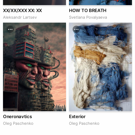
XX/XX/XXX XX: XX
HOW TO BREATH
Аleksandr Lartsev
Svetlana Povalyaeva
Oneronavtics
Exterior
Oleg Paschenko
Oleg Paschenko