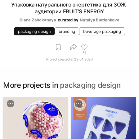
Упаковка натурального энергетика для ЗОЖ-
аудитории FRUIT’S ENERGY
Diana Zabolotnaya
curated by
Natalya Burdenkova
packaging design
branding
beverage packaging
51
Project created at
29.04.2026
More projects in
packaging design