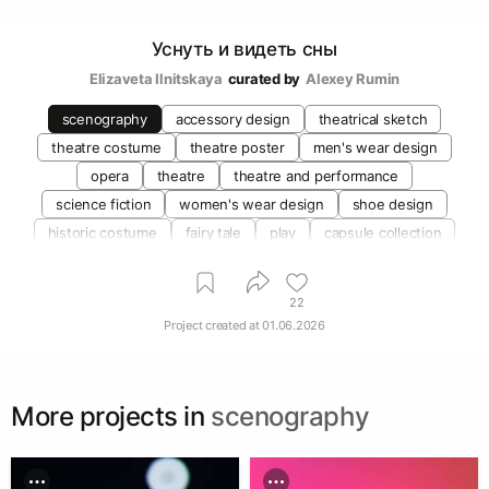
Уснуть и видеть сны
Elizaveta Ilnitskaya
curated by
Аlexey Rumin
scenography
accessory design
theatrical sketch
theatre costume
theatre poster
men's wear design
opera
theatre
theatre and performance
science fiction
women's wear design
shoe design
historic costume
fairy tale
play
capsule collection
22
Project created at
01.06.2026
More projects in
scenography