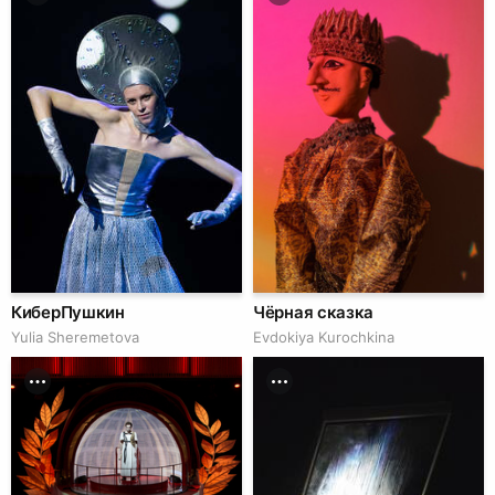
КиберПушкин
Чёрная сказка
Yulia Sheremetova
Evdokiya Kurochkina