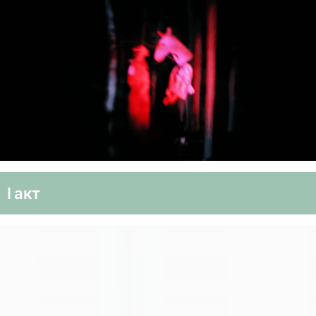
I акт