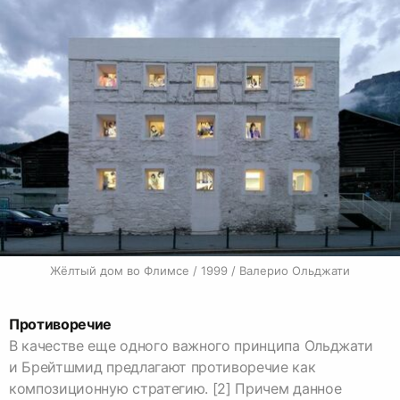
Жёлтый дом во Флимсе / 1999 / Валерио Ольджати
Противоречие
В качестве еще одного важного принципа Ольджати
и Брейтшмид предлагают противоречие как
композиционную стратегию. [2] Причем данное