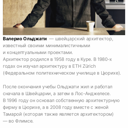
Валерио Ольджати
— швейцарский архитектор,
известный своими минималистичными
и концептуальными проектами.
Архитектор родился в 1958 году в Куре. В 1980-х
годах он изучал архитектуру в ETH Zürich
(Федеральном политехническом училище в Цюрихе).
После окончания учебы Ольджати жил и работал
сначала в Швейцарии, а затем в Лос-Анджелесе.
В 1996 году он основал собственную архитектурную
фирму в Цюрихе, а в 2008 году вместе с женой
Тамарой (которая также является архитектором)