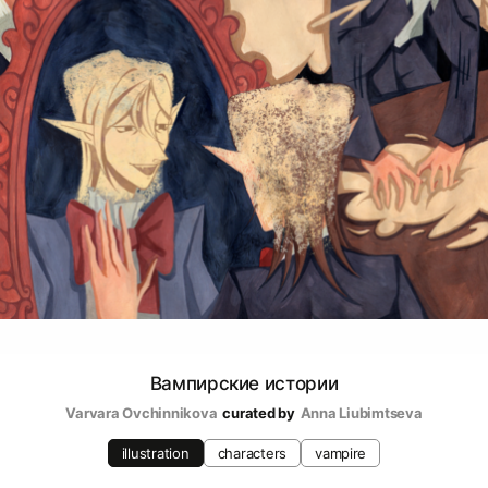
Вампирские истории
Varvara Ovchinnikova
curated by
Аnna Liubimtseva
illustration
characters
vampire