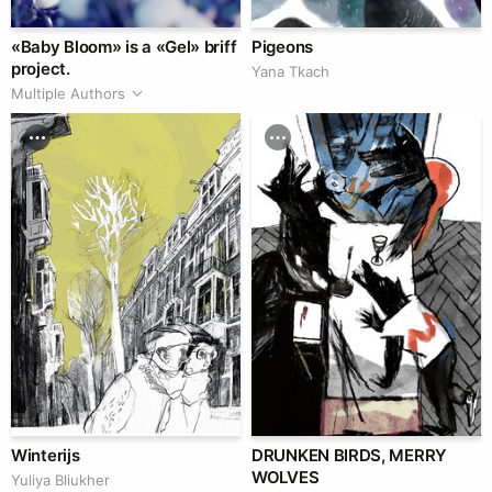
«Baby Bloom» is a «Gel» briff
Pigeons
project.
Yana Tkach
Multiple Authors
Winterijs
DRUNKEN BIRDS, MERRY
WOLVES
Yuliya Bliukher