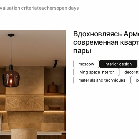
valuation criteria
teachers
open days
Вдохновляясь Арм
современная квар
пары
moscow
interior design
living space interor
decorat
materials and techniques
c