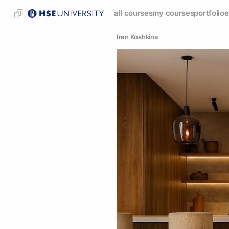
all courses
my courses
portfolio
e
Iren Koshkina