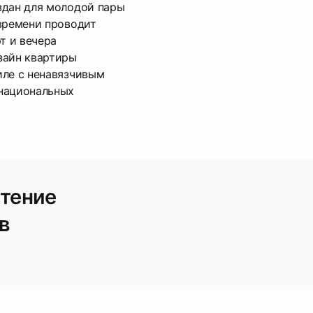
здан для молодой пары
времени проводит
т и вечера
зайн квартиры
иле с ненавязчивым
национальных
етение
в