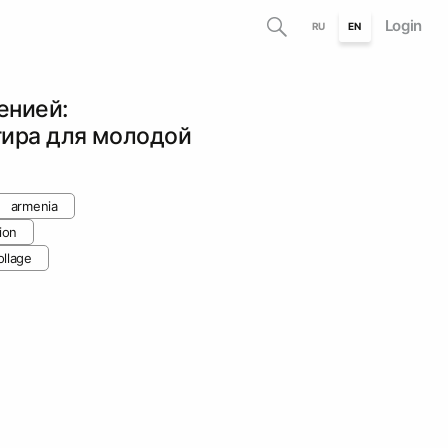
Login
RU
EN
енией:
тира для молодой
armenia
ion
ollage