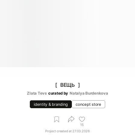
[⠀ВЕЩЬ⠀]
Zlata Tevs
curated by
Natalya Burdenkova
identity & branding
concept store
15
Project created at
27.03.2026