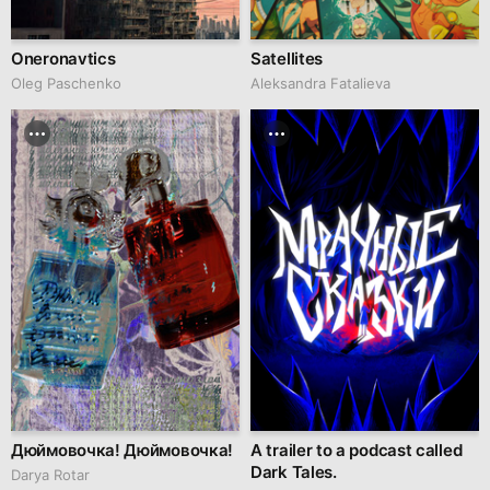
Oneronavtics
Satellites
Oleg Paschenko
Aleksandra Fatalieva
Дюймовочка! Дюймовочка!
A trailer to a podcast called
Dark Tales.
Darya Rotar