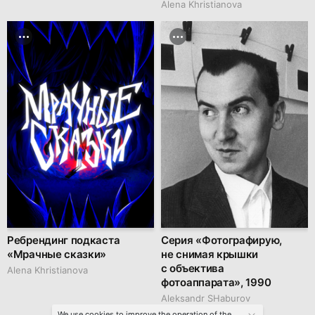
Alena Khristianova
Ребрендинг подкаста
Серия «Фотографирую,
«Мрачные сказки»
не снимая крышки
с объектива
Alena Khristianova
фотоаппарата», 1990
Аleksandr SHaburov
We use cookies to improve the operation of the