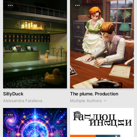
SillyDuck
The plume. Production
Aleksandra Fatalieva
Multiple Authors