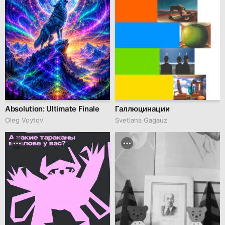
Absolution: Ultimate Finale
Галлюцинации
Oleg Voytov
Svetlana Gagauz