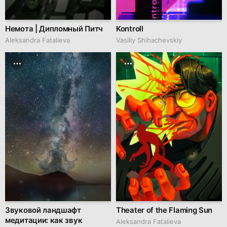
Немота | Дипломный Питч
Kontroll
Aleksandra Fatalieva
Vasiliy Shihachevskiy
Звуковой ландшафт
Theater of the Flaming Sun
медитации: как звук
Aleksandra Fatalieva