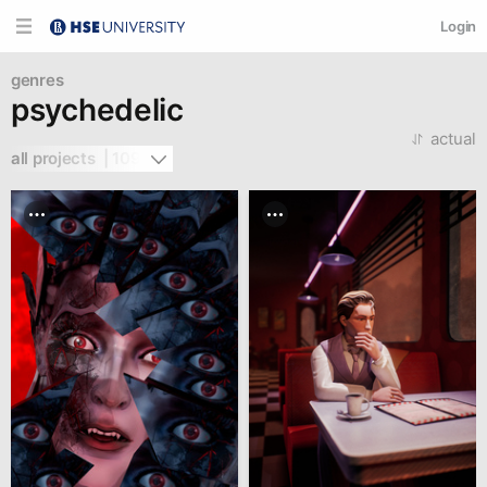
Login
genres
psychedelic
actual
all projects  | 109