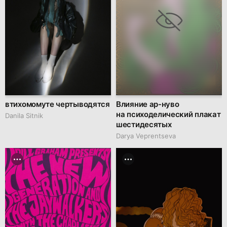
втихомомуте чертыводятся
Влияние ар-нуво
на психоделический плакат
Danila Sitnik
шестидесятых
Darya Veprentseva