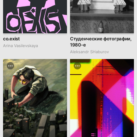
co.exist
Студенческие фотографии,
1980-е
Arina Vasilevskaya
Аleksandr SHaburov