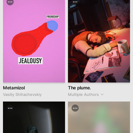
Metamizol
The plume.
Vasiliy Shihachevskiy
Multiple Authors