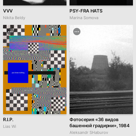
VVV
PSY-FRA HATS
Nikita Beldy
Marina Somova
R.I.P.
Фотосерия «36 видов
башенной градирни», 1984
Lias Wi
Аleksandr SHaburov