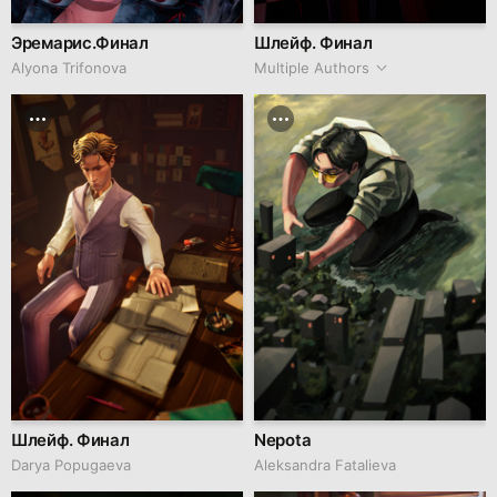
Эремарис.Финал
Шлейф. Финал
Alyona Trifonova
Multiple Authors
Шлейф. Финал
Nepota
Darya Popugaeva
Aleksandra Fatalieva