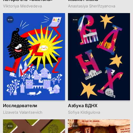
Viktoriya Medvedeva
Anastasiya Sherifzyanova
Исследователи
Азбука ВДНХ
Lizaveta Valantsevich
Sofiya Kildigulova