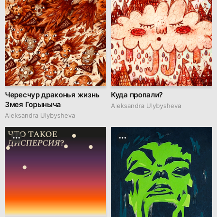
Чересчур драконья жизнь
Куда пропали?
Змея Горыныча
Aleksandra Ulybysheva
Aleksandra Ulybysheva