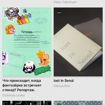
Hesu Hakobyan
Что происходит, когда
lost in Seoul
фантазёрка встречает
Olesya Brel
стикер? Репортаж.
Evdokiya Levko