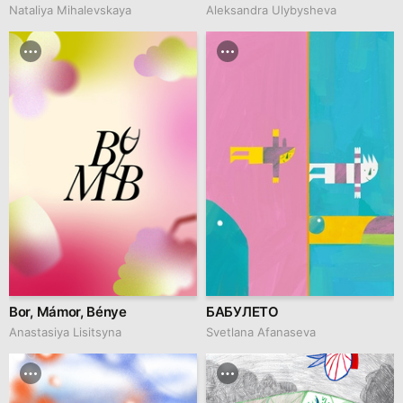
Nataliya Mihalevskaya
Aleksandra Ulybysheva
Bor, Mámor, Bénye
БАБУЛЕТО
Anastasiya Lisitsyna
Svetlana Afanaseva