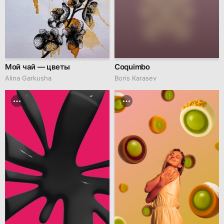
Мой чай — цветы
Coquimbo
Alina Garkusha
Boris Karasev