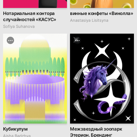
Нотариальная контора
винные конфеты «Винолла»
случайностей «КАСУС»
Anastasiya Lisitsyna
Sofiya Suhanova
Кубикулум
Межзвездный зоопарк
Этерион. Брендинг
Aisha Badzhva