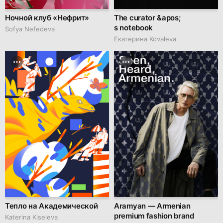
Ночной клуб «Нефрит»
The curator &apos;
s notebook
Sofya Nefedeva
Екатерина Kovaleva
Тепло на Академической
Aramyan — Armenian
premium fashion brand
Katerina Kiseleva