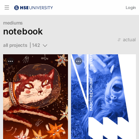
Login
mediums
notebook
actual
all projects  | 142