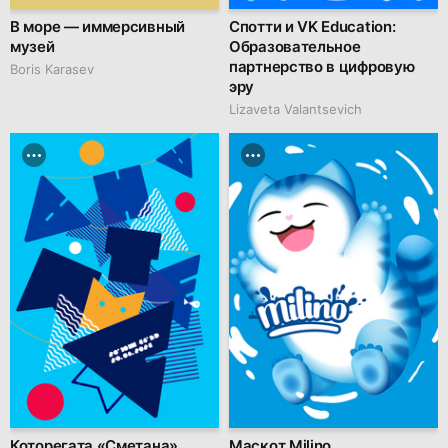
В море — иммерсивный
Спотти и VK Education:
музей
Образовательное
партнерство в цифровую
Boris Karasev
эру
Lizaveta Valantsevich
Которегата «Сметана»
Маскот Milino