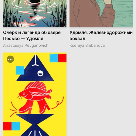
Очерк и легенда об озере
Удомля. Железнодорожный
Песьво — Удомля
вокзал
Anastasiya Peyganovich
Kseniya Shibanova