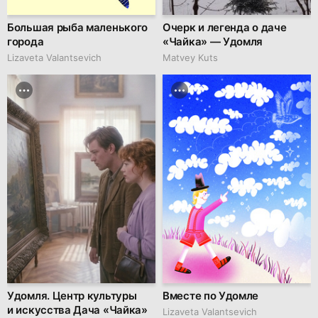
Большая рыба маленького
Очерк и легенда о даче
города
«Чайка» — Удомля
Lizaveta Valantsevich
Matvey Kuts
Удомля. Центр культуры
Вместе по Удомле
и искусства Дача «Чайка»
Lizaveta Valantsevich