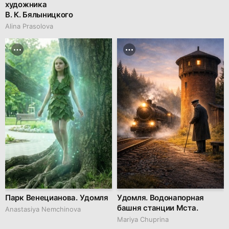
художника
В. К. Бялыницкого
Alina Prasolova
Парк Венецианова. Удомля
Удомля. Водонапорная
башня станции Мста.
Anastasiya Nemchinova
Mariya Chuprina