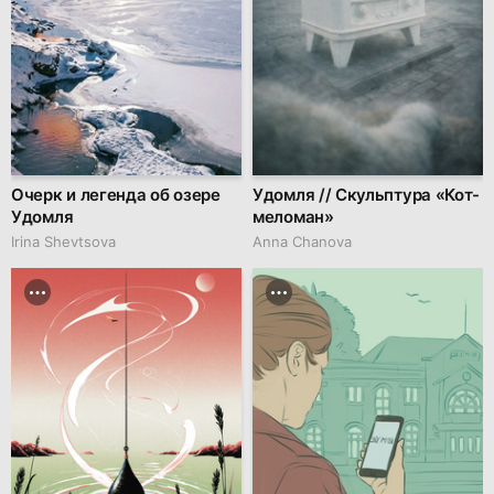
Очерк и легенда об озере
Удомля // Скульптура «Кот-
Удомля
меломан»
Irina Shevtsova
Anna Chanova