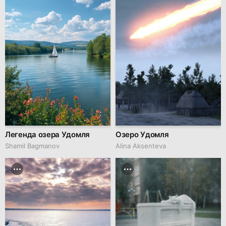
Легенда озера Удомля
Озеро Удомля
Shamil Bagmanov
Alina Aksenteva