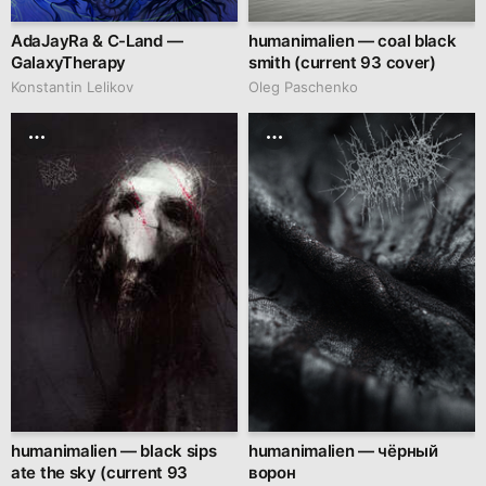
AdaJayRa & C-Land —
humanimalien — coal black
GalaxyTherapy
smith (current 93 cover)
Konstantin Lelikov
Oleg Paschenko
humanimalien — black sips
humanimalien — чёрный
ate the sky (current 93
ворон