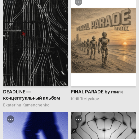
DEADLINE —
FINAL PARADE by mилk
концептуальный альбом
Kirill Tretyakov
Ekaterina Kamenchenko