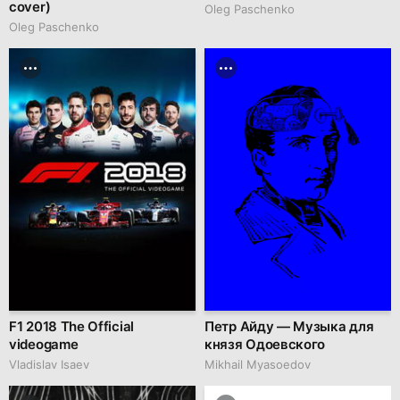
cover)
Oleg Paschenko
Oleg Paschenko
F1 2018 The Official
Петр Айду — Музыка для
videogame
князя Одоевского
Vladislav Isaev
Mikhail Myasoedov