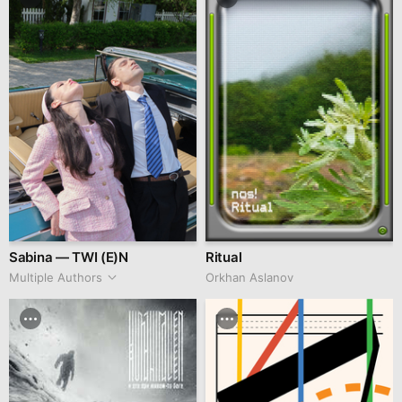
Sabina — TWI (E)N
Ritual
Multiple Authors
Orkhan Аslanov