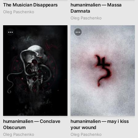
The Musician Disappears
humanimalien — Massa
Damnata
Oleg Paschenko
Oleg Paschenko
humanimalien — Conclave
humanimalien — may i kiss
Obscurum
your wound
Oleg Paschenko
Oleg Paschenko