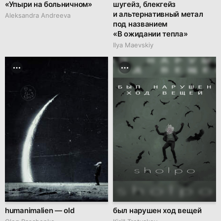
«Упыри на больничном»
шугейз, блекгейз
и альтернативный метал
Aleksandra Andreeva
под названием
«В ожидании тепла»
Ilya Maevskiy
humanimalien — old
был нарушен ход вещей