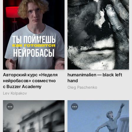
Авторский курс «Неделя
humanimalien — black left
нейробасов» совместно
hand
с Buzzer Academy
Oleg Paschenko
Lev Kolpakov