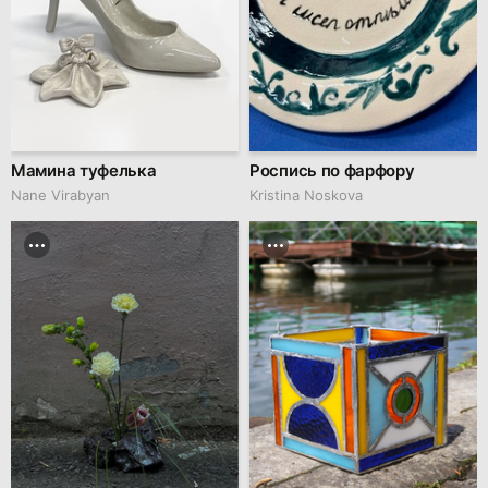
Мамина туфелька
Роспись по фарфору
Nane Virabyan
Kristina Noskova