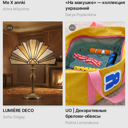
Me X annki
«На макушке» — коллекция
украшений
Arina Milyutina
Darya Poplenkina
LUMIÈRE DECO
UO | Декоративные
брелоки-обвесы
Sofia Chigay
Polina Lonshakova