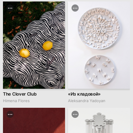
The Clover Club
«Из кладовой»
Himena Flores
Aleksandra Yadoyan