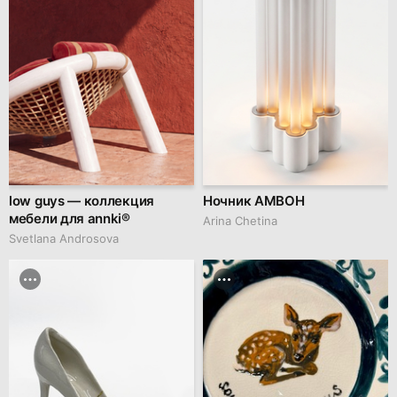
low guys — коллекция
Ночник АМВОН
мебели для annki®
Arina Chetina
Svetlana Androsova