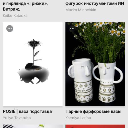
и гирлянда «Грибки».
фигурок инструментами ИИ
Витраж.
Maxim Minochkin
Keiko Kataoka
POSIÉ | ваза подставка
Парные фарфоровые вазы
Yuliya Tovstuho
Kseniya Larina