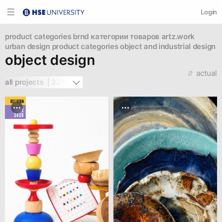
Login
product categories brnd
категории товаров artz.work
urban
design
product categories
object and industrial design
object design
actual
all projects  | 3215
BEST DESIGN
JUNE
2026