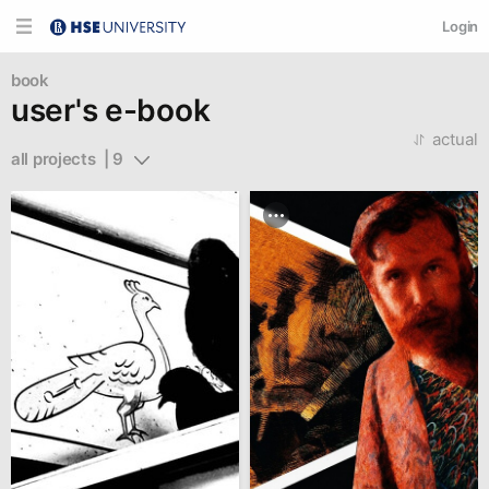
Login
book
user's e-book
actual
all projects  | 9