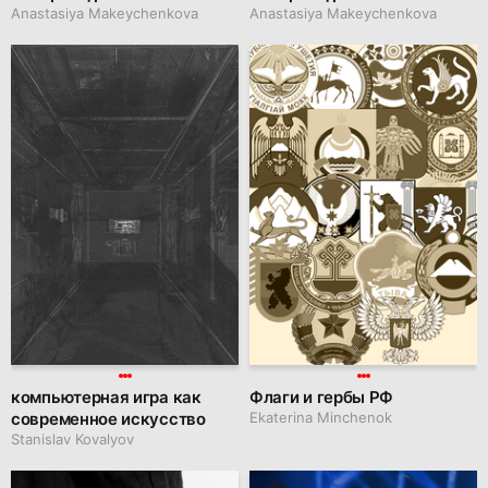
Anastasiya Makeychenkova
Anastasiya Makeychenkova
компьютерная игра как
Флаги и гербы РФ
современное искусство
Ekaterina Minchenok
Stanislav Kovalyov