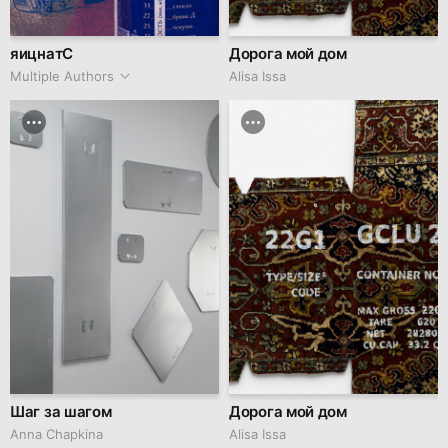
яицнатС
Дорога мой дом
Multiple Authors
Alisa Issa
Шаг за шагом
Дорога мой дом
Anna Chapkina
Alisa Issa