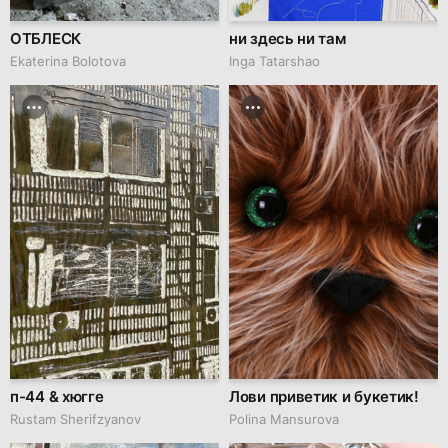
ОТБЛЕСК
ни здесь ни там
Ekaterina Bolotova
Inga Tatarshao
п-44 & хюгге
Лови приветик и букетик!
Rustam Sherifzyanov
Polina Mansurova