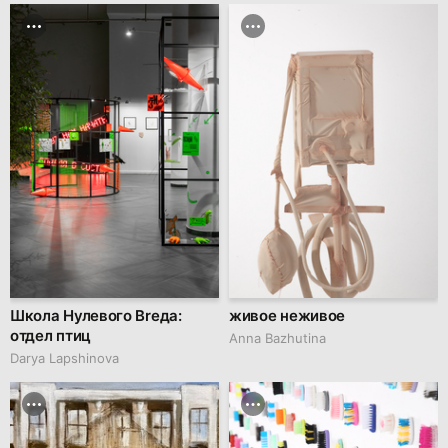
Школа Нулевого Brеда:
живое неживое
отдел птиц
Anna Bazhutina
Darya Lapshinova