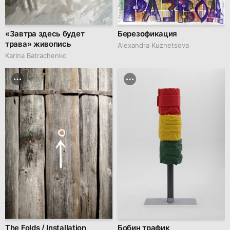
«Завтра здесь будет
Березофикация
трава» живопись
Alexandra Kuznetsova
Karina Batrachenko
The Folds / Installation
Бобин трафик