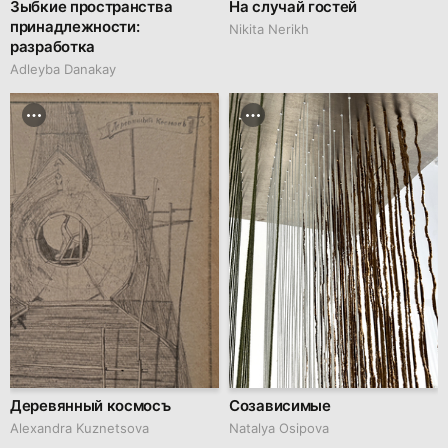
Зыбкие пространства
На случай гостей
принадлежности:
Nikita Nerikh
разработка
Adleyba Danakay
Деревянный космосъ
Созависимые
Alexandra Kuznetsova
Natalya Osipova