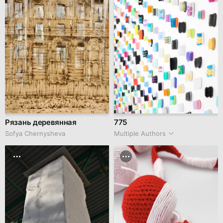
Рязань деревянная
775
Sofya Chernysheva
Multiple Authors