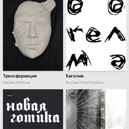
Трансформация
Бөгелмә
Natalia Mikhina
Rustam Sherifzyanov