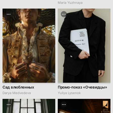
Maria Yuzhnaya
Сад влюбленных
Промо-показ «Очевидцы»
Darya Medvedeva
Yuliya Lysenok