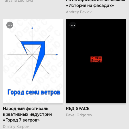
Tatyana Leonova
«История на фасадах»
Andrey Pavlov
Народный фестиваль
RЕД SPACE
креативных индустрий
Pavel Grigorev
«Город 7 ветров»
Dmitriy Karpov