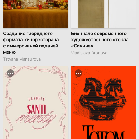
Создание гибридного
Биеннале современного
формата киноресторана
художественного стекла
с иммерсивной подачей
«Сияние»
меню
Vladislava Dronova
Tatyana Mansurova