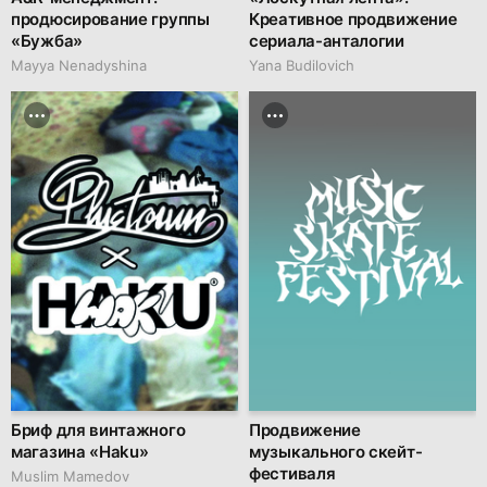
продюсирование группы
Креативное продвижение
«Бужба»
сериала-анталогии
Mayya Nenadyshina
Yana Budilovich
Бриф для винтажного
Продвижение
магазина «Haku»
музыкального скейт-
фестиваля
Muslim Mamedov