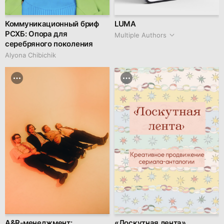
Коммуникационный бриф
LUMA
РСХБ: Опора для
Multiple Authors
серебряного поколения
Alyona Chibichik
A&R‑менеджмент:
«Лоскутная лента».