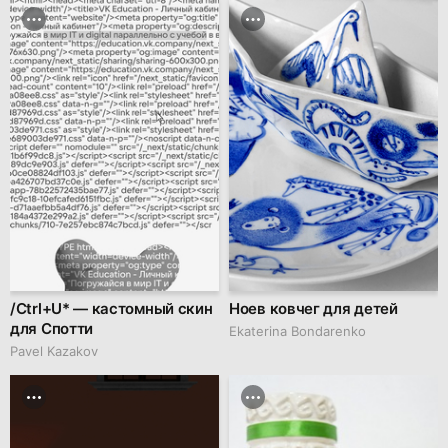
/Ctrl+U* — кастомный скин
Ноев ковчег для детей
для Спотти
Ekaterina Bondarenko
Pavel Kazakov