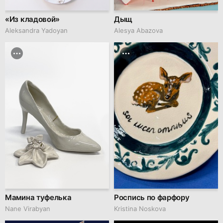
«Из кладовой»
Дыщ
Aleksandra Yadoyan
Alesya Abazova
Мамина туфелька
Роспись по фарфору
Nane Virabyan
Kristina Noskova