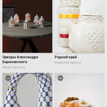
Эркеры Александра
Родной край
Барановского
Ekaterina Ageeva
Darya Obuhova