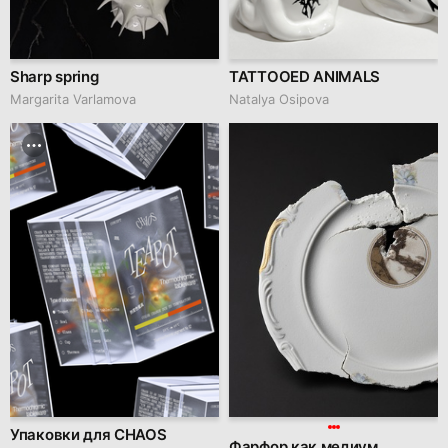
Sharp spring
TATTOOED ANIMALS
Margarita Varlamova
Natalya Osipova
Упаковки для CHAOS
Фарфор как медиум