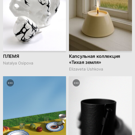
ПЛЕМЯ
Капсульная коллекция
«Тихая земля»
Natalya Osipova
Elizaveta Ushkova