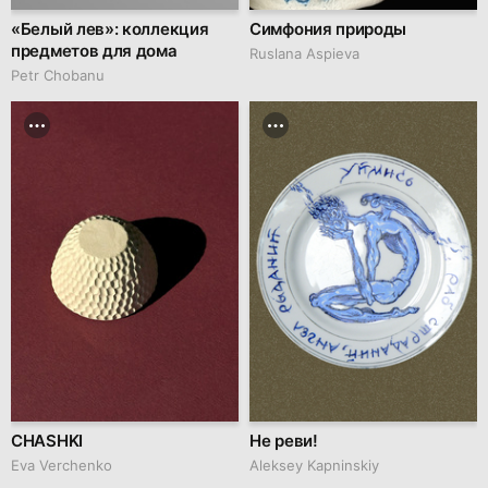
«Белый лев»: коллекция
Симфония природы
предметов для дома
Ruslana Aspieva
Petr Chobanu
CHASHKI
Не реви!
Eva Verchenko
Aleksey Kapninskiy