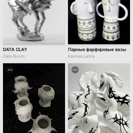
DATA CLAY
Парные фарфоровые вазы
Zlata Burym
Kseniya Larina