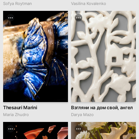
Sofya Roytman
Vasilina Kovalenko
Thesauri Marini
Взгляни на дом свой, ангел
Maria Zhudro
Darya Mazo