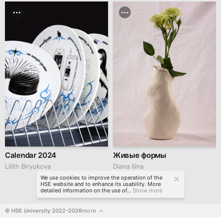
Calendar 2024
Живые формы
Lilith Biryukova
Diana Ilina
We use cookies to improve the operation of the
HSE website and to enhance its usability. More
detailed information on the use of...
Show more
© HSE University 2022-2026
more