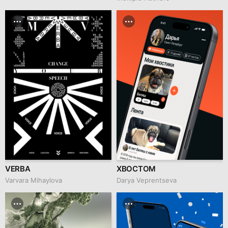
VERBA
ХВОСТОМ
Varvara Mihaylova
Darya Veprentseva