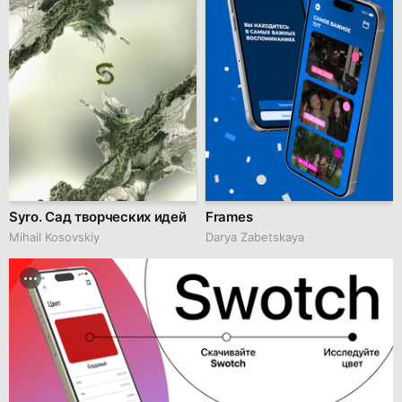
Syro. Сад творческих идей
Frames
Mihail Kosovskiy
Darya Zabetskaya