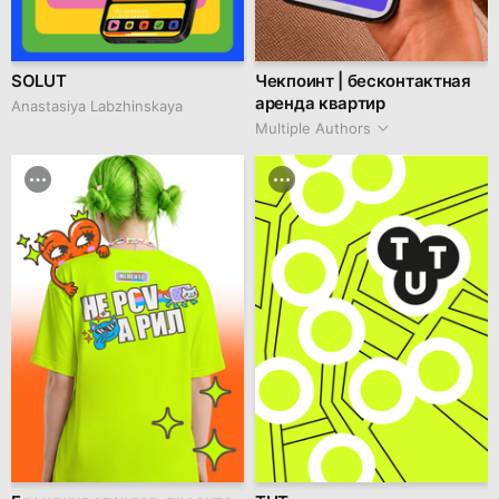
SOLUT
Чекпоинт | бесконтактная
аренда квартир
Anastasiya Labzhinskaya
Multiple Authors