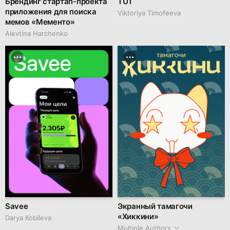
Брендинг стартап-проекта
TUT
приложения для поиска
Viktoriya Timofeeva
мемов «Мементо»
Alevtina Harchenko
Savee
Экранный тамагочи
«Хиккини»
Darya Kobileva
Multiple Authors