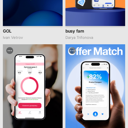
GOL
busy fam
Ivan Vetrov
Darya Trifonova