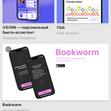
О’БЛИК — персональный
Club
бьюти-ассистент
Alisa Seregina
Anastasiya Polyakova
Bookworm
Varvara Tabakova