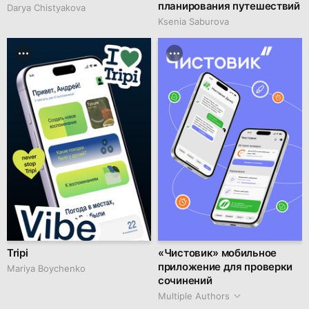
планирования путешествий
Darya Chistyakova
Ksenia Saburova
Tripi
«Чистовик» мобильное
приложение для проверки
Mariya Boychenko
сочинений
Multiple Authors