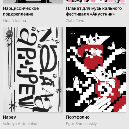
Нарциссическое
Плакат для музыкального
подкрепление
фестиваля «Акустник»
Irina Nikatina
Zlata Tevs
Napev
Портфолио
Valeriya Antonihina
Egor Shumanskiy