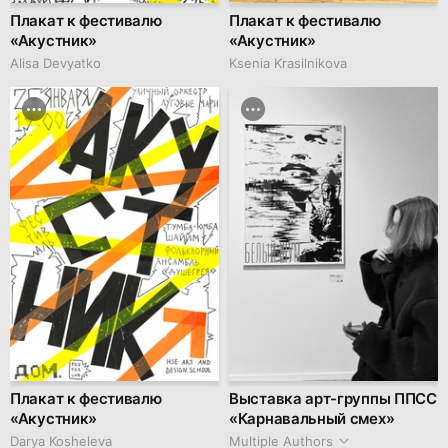
Плакат к фестивалю
Плакат к фестивалю
«Акустник»
«Акустник»
Alisa Devyatko
Ksenia Krasilnikova
Плакат к фестивалю
Выставка арт-группы ППСС
«Акустник»
«Карнавальный смех»
Darya Kosheleva
Multiple Authors