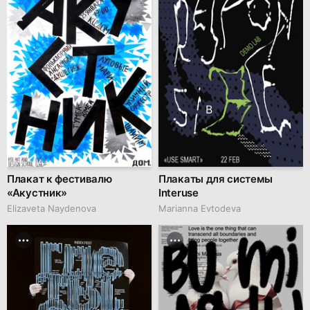
Плакат к фестивалю
Плакаты для системы
«Акустник»
Interuse
Elizaveta Naydenova
Marianna Evtodeva