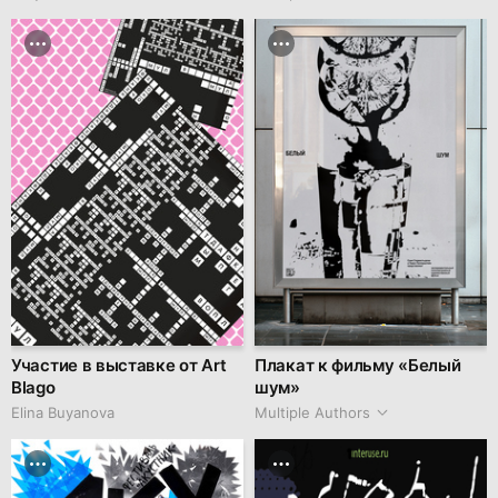
Участие в выставке от Art
Плакат к фильму «Белый
Blago
шум»
Elina Buyanova
Multiple Authors