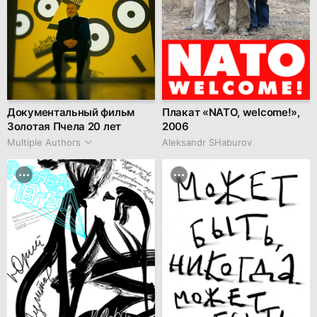
Документальный фильм
Плакат «NATO, welcome!»,
Золотая Пчела 20 лет
2006
Multiple Authors
Аleksandr SHaburov