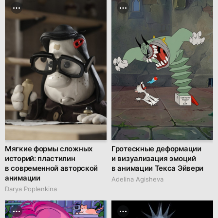
Мягкие формы сложных
Гротескные деформации
историй: пластилин
и визуализация эмоций
в современной авторской
в анимации Текса Эйвери
анимации
Adelina Agisheva
Darya Poplenkina