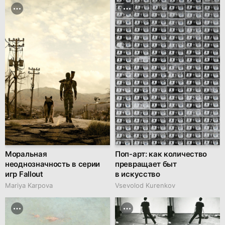
Моральная
Поп-арт: как количество
неоднозначность в серии
превращает быт
игр Fallout
в искусство
Mariya Karpova
Vsevolod Kurenkov