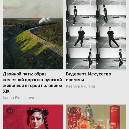
Двойной путь: образ
Видеоарт. Искусство
железной дороги в русской
времени
живописи второй половины
Kseniya Ryuhina
XIX
Karina Bimbasova