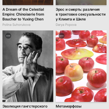
A Dream of the Celestial
Эрос и смерть: различия
Empire: Chinoiserie from
в трактовке сексуальности
Boucher to Yuxing Chen
у Климта и Шиле
Polina Suhorukova
Darya Popova
Эволюция гангстерского
Метаморфозы