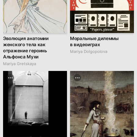
Эволюция анатомии
Моральные дилеммы
женского тела как
в видеоиграх
отражение героинь
Mariya Dolgopolova
Альфонса Мухи
Mariya Gretskaya