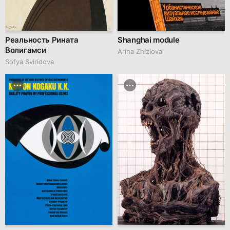
Реальность Рината
Shanghai module
Волигамси
Arina Zhizlova
Sofya Sviridova