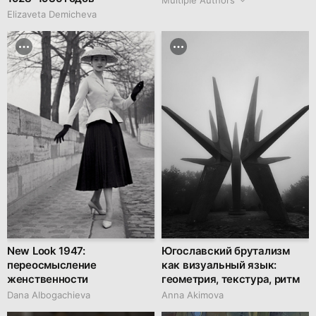
Elizaveta Demicheva
New Look 1947:
Югославский брутализм
переосмысление
как визуальный язык:
женственности
геометрия, текстура, ритм
Dana Albogachieva
Anna Akimova