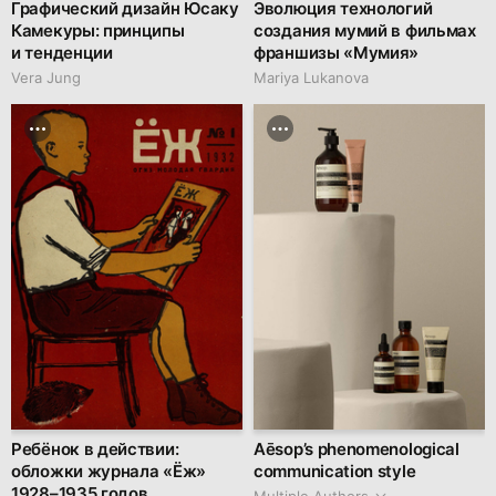
Графический дизайн Юсаку
Эволюция технологий
Камекуры: принципы
создания мумий в фильмах
и тенденции
франшизы «Мумия»
Vera Jung
Mariya Lukanova
Ребёнок в действии:
Aēsop’s phenomenological
обложки журнала «Ёж»
communication style
1928–1935 годов
Multiple Authors