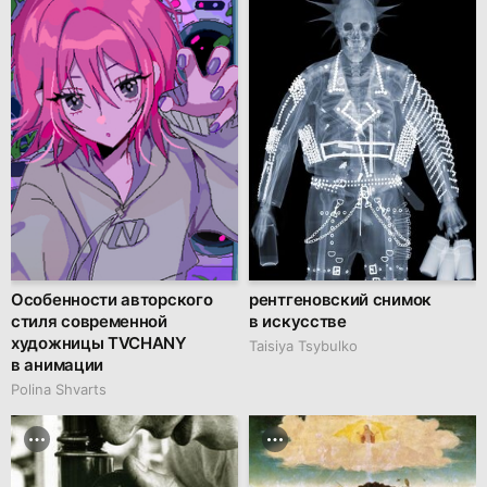
Особенности авторского
рентгеновский снимок
стиля современной
в искусстве
художницы TVCHANY
Taisiya Tsybulko
в анимации
Polina Shvarts