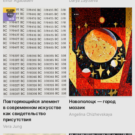
Elnur Agabalaev
Darya Zaytseva
BEST DESIGN
MAY
2026
Повторяющийся элемент
Новополоцк — город
в современном искусстве
мозаик
как свидетельство
Angelina Chizhevskaya
присутствия
Vera Jung