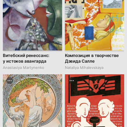
Витебский ренессанс:
Композиция в творчестве
у истоков авангарда
Дэвида Салле
Anastasiya Martynenko
Nataliya Mihalevskaya