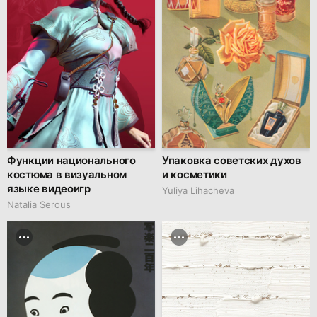
Функции национального
Упаковка советских духов
костюма в визуальном
и косметики
языке видеоигр
Yuliya Lihacheva
Natalia Serous