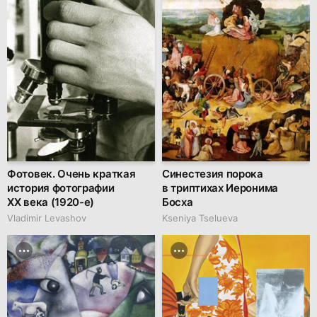
Фотовек. Очень краткая
Синестезия порока
история фотографии
в триптихах Иеронима
XX века (1920-е)
Босха
Vladimir Levashov
Kseniya Tselueva