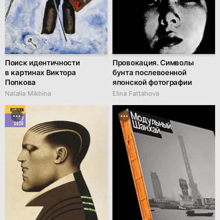
Поиск идентичности
Провокация. Символы
в картинах Виктора
бунта послевоенной
Попкова
японской фотографии
Natalia Mikhina
Elina Fattahova
BEST DESIGN
MAY
2026