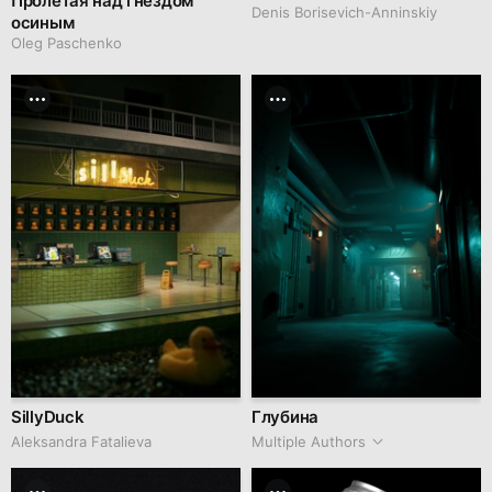
Пролетая над гнездом
Denis Borisevich-Anninskiy
осиным
Oleg Paschenko
SillyDuck
Глубина
Aleksandra Fatalieva
Multiple Authors