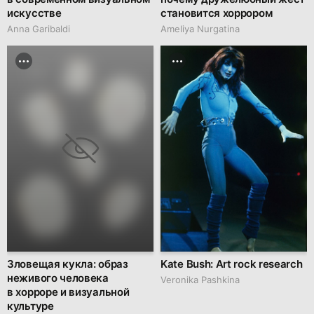
искусстве
становится хоррором
Anna Garibaldi
Ameliya Nurgatina
Зловещая кукла: образ
Kate Bush: Art rock research
неживого человека
Veronika Pashkina
в хорроре и визуальной
культуре