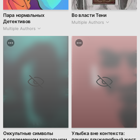
Пара нормальных
Во власти Тени
Детективов
Multiple Authors
Multiple Authors
Оккультные символы
Улыбка вне контекста:
в современном визуальном
почему дружелюбный жест