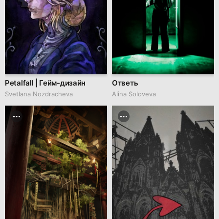
Petalfall | Гейм-дизайн
Ответь
Svetlana Nozdracheva
Alina Soloveva