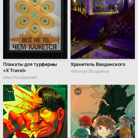
Плакаты для турфирмы
Хранитель Введенского
«X Travel»
Viktoriya Shuguleva
Alisa Porubaymeh