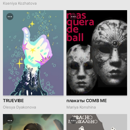
Kseniya Kozhatova
TRUEVIBE
плакаты COMB ME
Olesya Dyakonova
Mariya Konshina