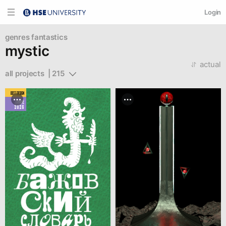
Login
genres
fantastics
mystic
actual
all projects  | 215
BEST DESIGN
JUNE
2026