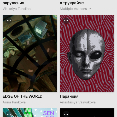
окружения
о трукрайме
Viktoriya Tundina
Multiple Authors
EDGE OF THE WORLD
Паранойя
Arina Pankova
Anastasiya Vasyukova