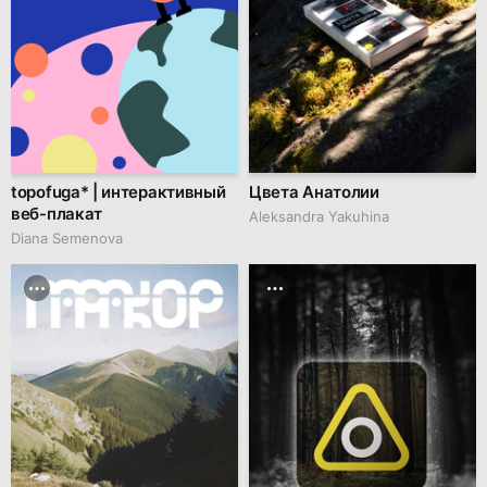
topofuga* | интерактивный
Цвета Анатолии
веб-плакат
Aleksandra Yakuhina
Diana Semenova