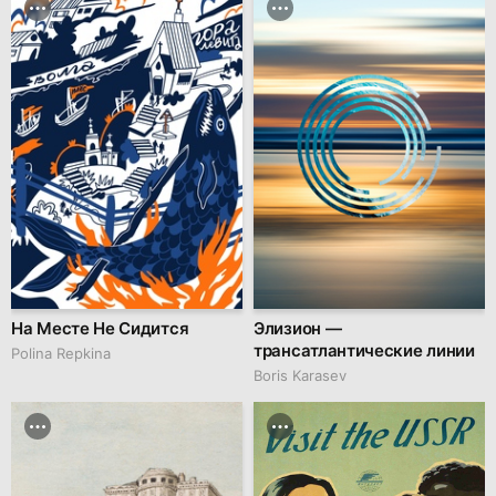
На Месте Не Сидится
Элизион —
трансатлантические линии
Polina Repkina
Boris Karasev