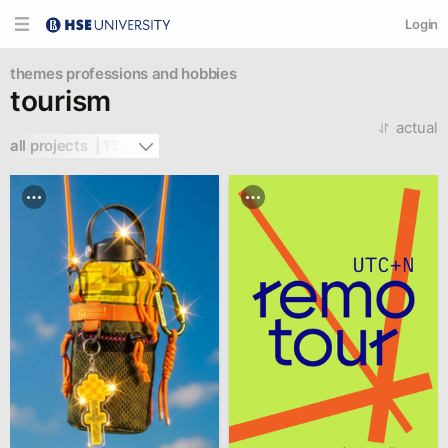
Login
themes
professions and hobbies
tourism
actual
all projects  | 138