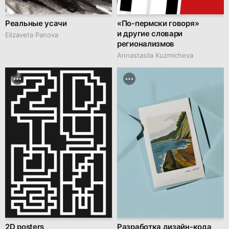
Реальные усачи
«По-пермски говоря»
и другие словари
Elizaveta Panova
регионализмов
Annastasiia Kuzmicheva
2D posters
Разработка дизайн-кода