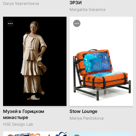
ЭРЗИ
Darya Veprentseva
Margarita Garanina
Музей в Горицком
Stow Lounge
монастыре
Mariya Panitskova
HSE Design Lab