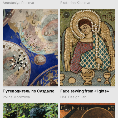
Anastasiya Roslova
Ekaterina Kiseleva
Путеводитель по Суздалю
Face sewing from «lights»
Polina Morozova
HSE Design Lab