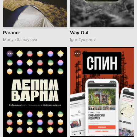
Paracor
Way Out
Mariya Samoylova
Igor Tyulenev