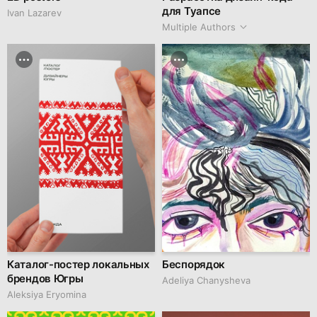
для Туапсе
Ivan Lazarev
Multiple Authors
Каталог-постер локальных
Беспорядок
брендов Югры
Adeliya Chanysheva
Aleksiya Eryomina