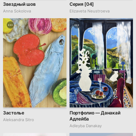
Звездный шов
Серия [04]
Anna Sokolova
Elizaveta Neustroeva
Застолье
Портфолио — Данакай
Адлейба
Aleksandra Sitro
Adleyba Danakay