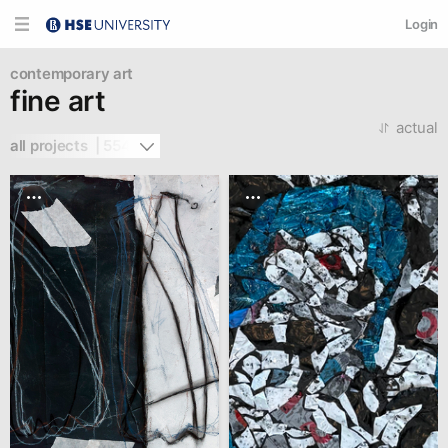
Login
contemporary art
fine art
actual
all projects  | 554