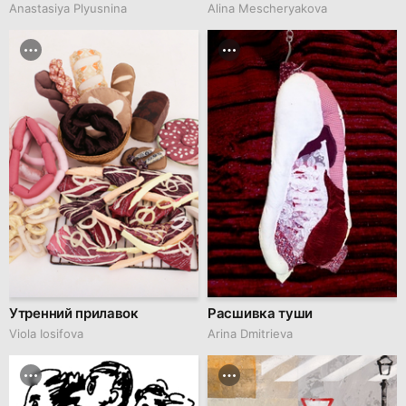
Anastasiya Plyusnina
Alina Mescheryakova
Утренний прилавок
Расшивка туши
Viola Iosifova
Arina Dmitrieva