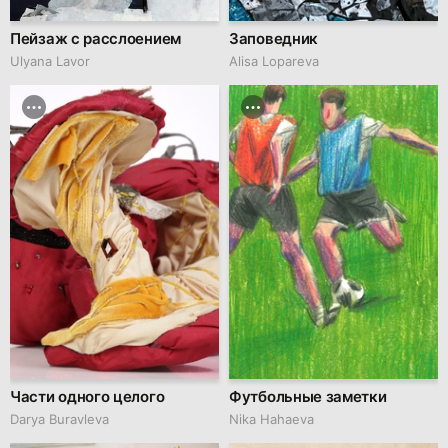
Пейзаж с расслоением
Заповедник
Ulyana Lavor
Alisa Lopareva
Части одного целого
Футбольные заметки
Darya Buravleva
Nika Hahaeva