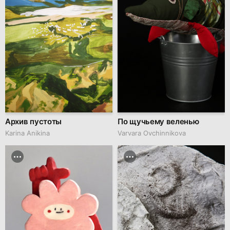
Архив пустоты
По щучьему веленью
Karina Anikina
Varvara Ovchinnikova