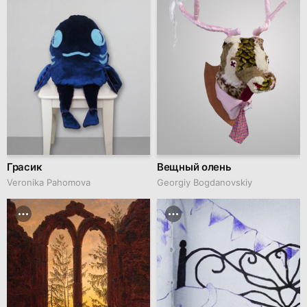
Грасик
Вещный олень
Veronika Pahomova
Georgiy Bogdanovskiy