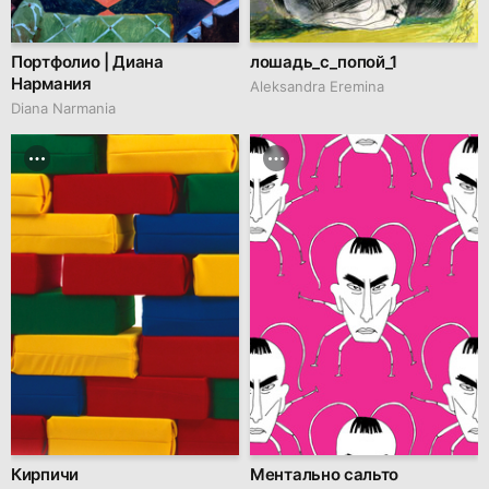
Портфолио | Диана
лошадь_с_попой_1
Нармания
Aleksandra Eremina
Diana Narmania
Кирпичи
Ментально сальто