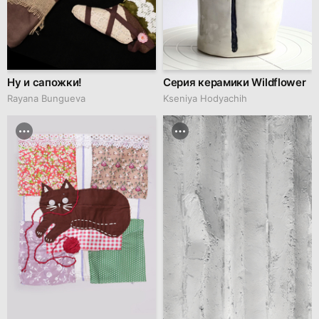
Ну и сапожки!
Серия керамики Wildflower
Rayana Bungueva
Kseniya Hodyachih