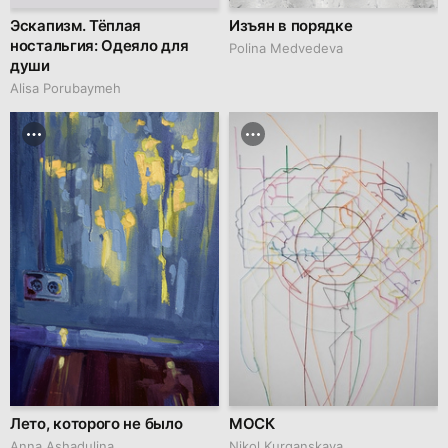
Эскапизм. Тёплая
Изъян в порядке
ностальгия: Одеяло для
Polina Medvedeva
души
Alisa Porubaymeh
Лето, которого не было
МОСК
Anna Ashadulina
Nikol Kurganskaya