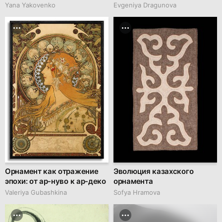
Yana Yakovenko
Evgeniya Dragunova
Орнамент как отражение
Эволюция казахского
эпохи: от ар-нуво к ар-деко
орнамента
Valeriya Gubashkina
Sofya Hramova