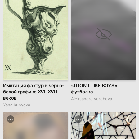
Имитация фактур в черно-
«I DON’T LIKE BOYS»
белой графике XVI–XVIII
футболка
веков
Aleksandra Vorobeva
Yana Kunyova