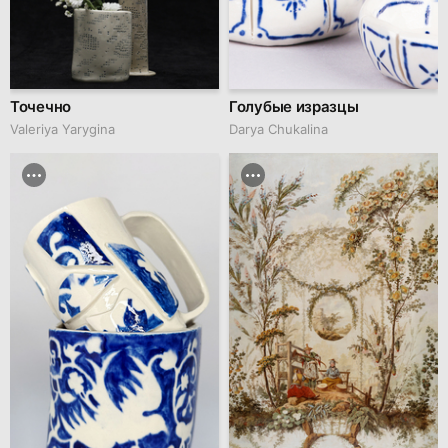
Точечно
Голубые изразцы
Valeriya Yarygina
Darya Chukalina