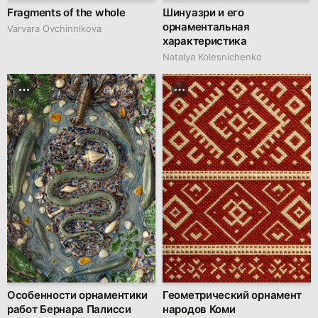
Fragments of the whole
Шинуазри и его
орнаментальная
Varvara Ovchinnikova
характеристика
Natalya Kolesnichenko
Особенности орнаментики
Геометрический орнамент
работ Бернара Палисси
народов Коми