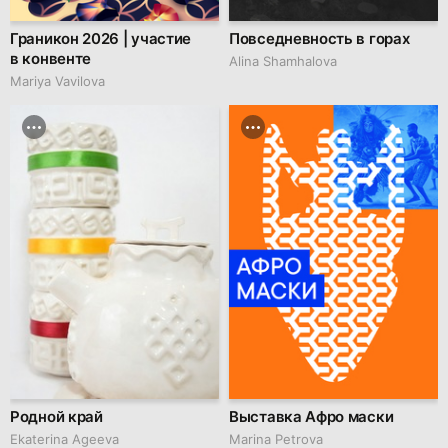
Граникон 2026 | участие
Повседневность в горах
в конвенте
Alina Shamhalova
Mariya Vavilova
Родной край
Выставка Афро маски
Ekaterina Ageeva
Marina Petrova