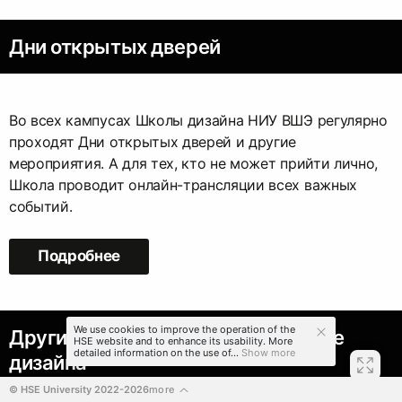
Дни открытых дверей
Во всех кампусах Школы дизайна НИУ ВШЭ регулярно
проходят Дни открытых дверей и другие
мероприятия. А для тех, кто не может прийти лично,
Школа проводит онлайн-трансляции всех важных
событий.
Подробнее
We use cookies to improve the operation of the
Другие профили обучения в Школе
HSE website and to enhance its usability. More
detailed information on the use of...
Show more
дизайна
© HSE University 2022-2026
more