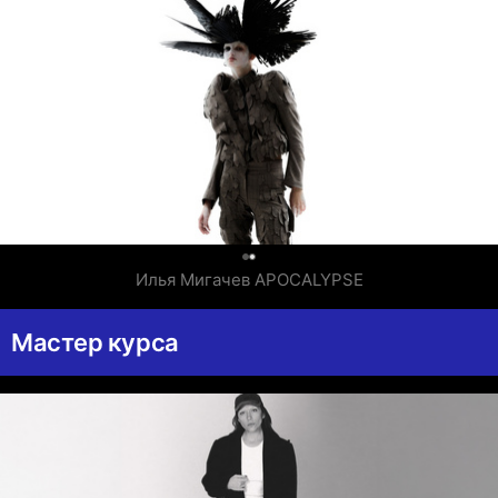
0
Илья Мигачев APOCALYPSE
Мастер курса