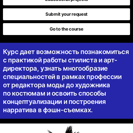
Submit your request
Go to the course
Курс дает возможность познакомиться
с практикой работы стилиста и арт-
директора, узнать многообразие
специальностей в рамках профессии
от редактора моды до художника
по костюмам и освоить способы
концептуализации и построения
нарратива в фэшн-съемках.