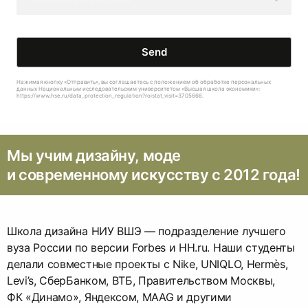
Send
Нажимая кнопку «Отправить», вы соглашаетесь с положением об обработке персональных
данных Национальным исследовательским университетом «Высшая школа экономики»:
https://www.hse.ru/data_protection_regulation?roistat_visit=3705666.
Мы учим дизайну, моде
и современному искусству c 2012 года!
Школа дизайна НИУ ВШЭ — подразделение лучшего
вуза России по версии Forbes и HH.ru. Наши студенты
делали совместные проекты с Nike, UNIQLO, Hermès,
Levi’s, СберБанком, ВТБ, Правительством Москвы,
ФК «Динамо», Яндексом, MAAG и другими