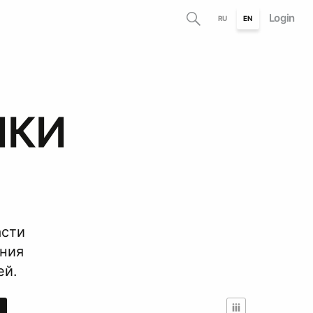
Login
RU
EN
ИКИ
асти
ания
ей.