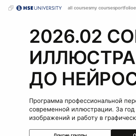
all courses
my courses
portfolio
e
2026.02 С
ИЛЛЮСТРАЦ
ДО НЕЙРО
Программа профессиональной пер
современной иллюстрации. За год
изображений и работу в графическ
Другие группы
О