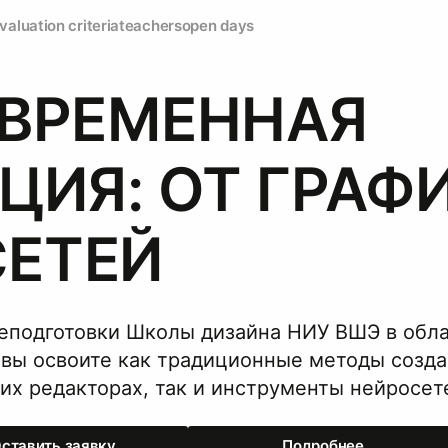
valuation criteria
teachers
open days
ОВРЕМЕННАЯ
ИЯ: ОТ ГРАФ
СЕТЕЙ
еподготовки Школы дизайна НИУ ВШЭ в обл
 вы освоите как традиционные методы созд
их редакторах, так и инструменты нейросет
ставить заявку
Подробнее