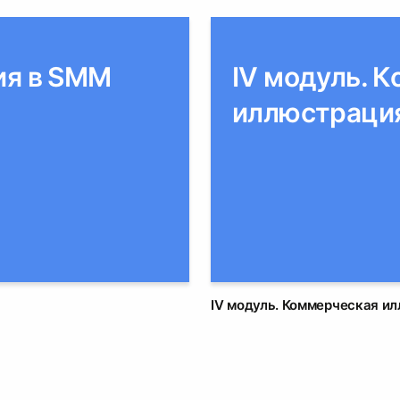
ия в SММ
IV модуль. 
иллюстраци
0
IV модуль. Коммерческая и