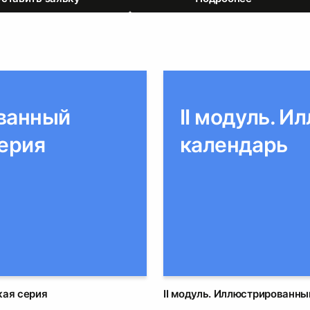
ованный
II модуль. 
серия
календарь
0
кая серия
II модуль. Иллюстрированн