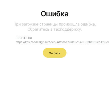
Ошибка
При загрузке страницы произошла ошибка.
Обратитесь в техподдержку.
PROFILE ID:
https://lms.hsedesign.ru/account/5a5ea6df07f14036bbf069ca4ff0e
Go back