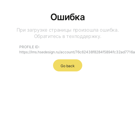
Ошибка
При загрузке страницы произошла ошибка.
Обратитесь в техподдержку.
PROFILE ID:
https://lms.hsedesign.ru/account/76c62438f8284f5894fc32ad7716
Go back