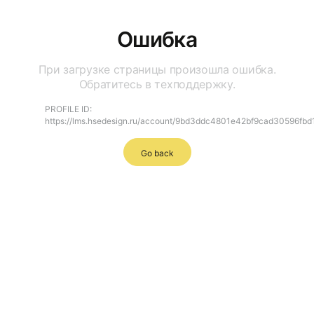
Ошибка
При загрузке страницы произошла ошибка.
Обратитесь в техподдержку.
PROFILE ID:
https://lms.hsedesign.ru/account/9bd3ddc4801e42bf9cad30596fbd
Go back