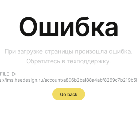
Ошибка
При загрузке страницы произошла ошибка.
Обратитесь в техподдержку.
ILE ID:
s://lms.hsedesign.ru/account/a806b2baf88a4abf8269c7b219b
Go back