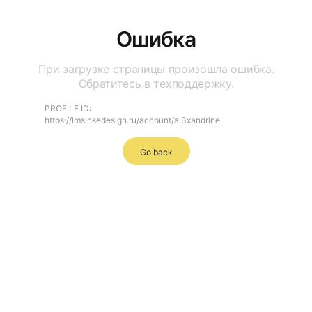
Ошибка
При загрузке страницы произошла ошибка.
Обратитесь в техподдержку.
PROFILE ID:
https://lms.hsedesign.ru/account/al3xandrine
Go back