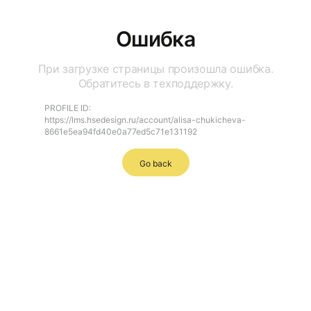
Ошибка
При загрузке страницы произошла ошибка.
Обратитесь в техподдержку.
PROFILE ID:
https://lms.hsedesign.ru/account/alisa-chukicheva-
8661e5ea94fd40e0a77ed5c71e131192
Go back