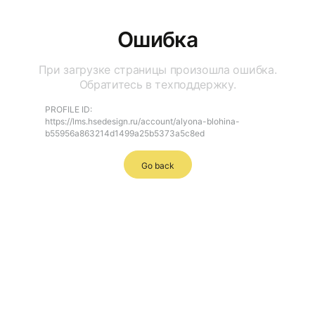
Ошибка
При загрузке страницы произошла ошибка.
Обратитесь в техподдержку.
PROFILE ID:
https://lms.hsedesign.ru/account/alyona-blohina-
b55956a863214d1499a25b5373a5c8ed
Go back