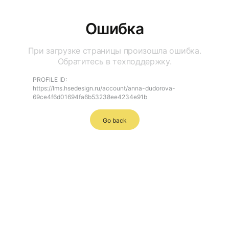
Ошибка
При загрузке страницы произошла ошибка.
Обратитесь в техподдержку.
PROFILE ID:
https://lms.hsedesign.ru/account/anna-dudorova-
69ce4f6d01694fa6b53238ee4234e91b
Go back