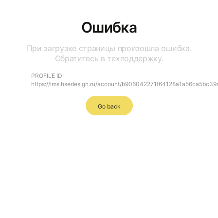
Ошибка
При загрузке страницы произошла ошибка.
Обратитесь в техподдержку.
PROFILE ID:
https://lms.hsedesign.ru/account/b906042271f64128a1a56ca5bc3
Go back