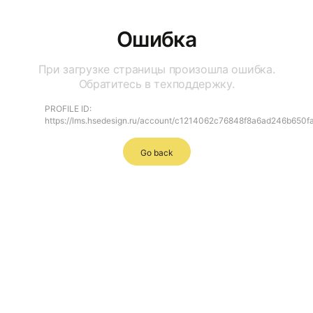
Ошибка
При загрузке страницы произошла ошибка.
Обратитесь в техподдержку.
PROFILE ID:
https://lms.hsedesign.ru/account/c1214062c76848f8a6ad246b650f
Go back