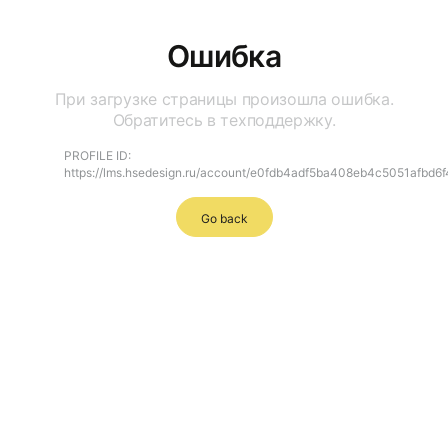
Ошибка
При загрузке страницы произошла ошибка.
Обратитесь в техподдержку.
PROFILE ID:
https://lms.hsedesign.ru/account/e0fdb4adf5ba408eb4c5051afbd6
Go back