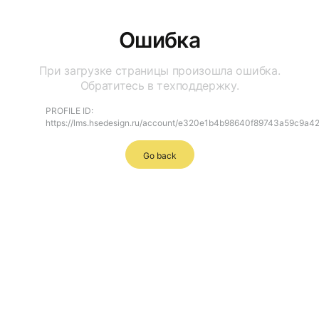
Ошибка
При загрузке страницы произошла ошибка.
Обратитесь в техподдержку.
PROFILE ID:
https://lms.hsedesign.ru/account/e320e1b4b98640f89743a59c9a4
Go back