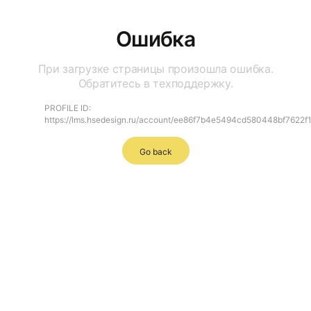
Ошибка
При загрузке страницы произошла ошибка.
Обратитесь в техподдержку.
PROFILE ID:
https://lms.hsedesign.ru/account/ee86f7b4e5494cd580448bf7622f
Go back