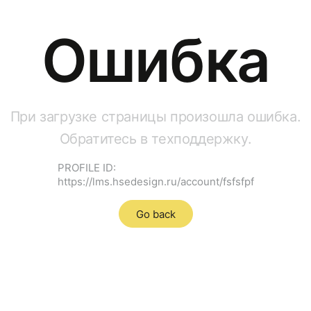
Ошибка
При загрузке страницы произошла ошибка.
Обратитесь в техподдержку.
PROFILE ID:
https://lms.hsedesign.ru/account/fsfsfpf
Go back