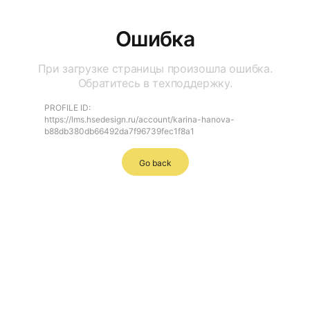
Ошибка
При загрузке страницы произошла ошибка.
Обратитесь в техподдержку.
PROFILE ID:
https://lms.hsedesign.ru/account/karina-hanova-
b88db380db66492da7f96739fec1f8a1
Go back