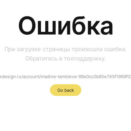
Ошибка
При загрузке страницы произошла ошибка.
Обратитесь в техподдержку.
hsedesign.ru/account/madina-tambieva-98e0cc0b85e745f1969
Go back