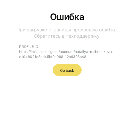
Ошибка
При загрузке страницы произошла ошибка.
Обратитесь в техподдержку.
PROFILE ID:
https://lms.hsedesign.ru/account/nataliya-reshetnikova-
e1048021c8cd45bf9e098112c6398b48
Go back