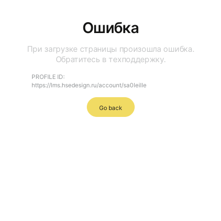
Ошибка
При загрузке страницы произошла ошибка.
Обратитесь в техподдержку.
PROFILE ID:
https://lms.hsedesign.ru/account/sa0leille
Go back